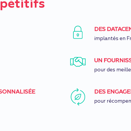
étitifs
DES DATACEN
implantés en F
UN FOURNIS
pour des meill
RSONNALISÉE
DES ENGAGE
pour récompens