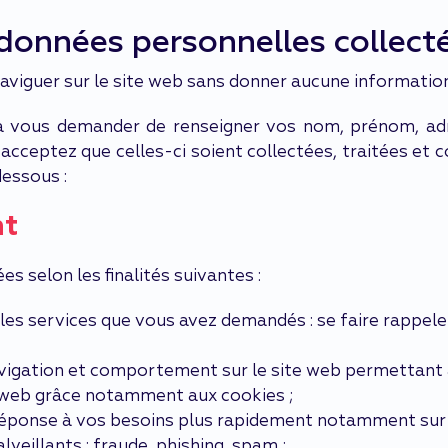
 données personnelles collect
e naviguer sur le site web sans donner aucune informatio
vous demander de renseigner vos nom, prénom, adre
 acceptez que celles-ci soient collectées, traitées et
dessous :
nt
 selon les finalités suivantes :
u les services que vous avez demandés : se faire rappel
 navigation et comportement sur le site web permettan
te web grâce notamment aux cookies ;
a réponse à vos besoins plus rapidement notamment sur l
eillants : fraude, phishing, spam ;