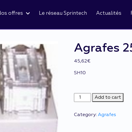
os offres
Le réseau Sprintech
Actualités
Agrafes 2
45,62
€
SH10
Agrafes
Add to cart
2507ci
quantity
Category:
Agrafes