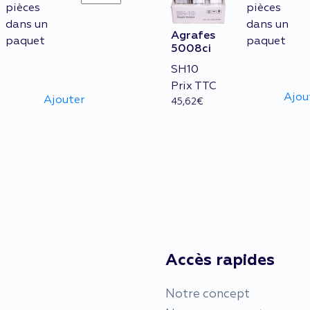
357ci
pièces
pièces
quantity
dans un
dans un
Agrafes
paquet
paquet
5008ci
SH10
Prix TTC
Ajou
Ajouter
45,62
€
Accès rapides
Notre concept