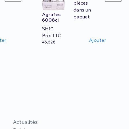
5008ci
6008ci
pièces
quantity
quantity
dans un
Agrafes
paquet
6008ci
SH10
Prix TTC
ter
Ajouter
45,62
€
Actualités