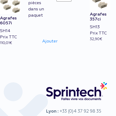
6057i
pièces
quantity
dans un
Agrafes
paquet
Agrafes
357ci
6057i
SH13
SH14
Prix TTC
Prix TTC
32,90
€
Ajouter
110,01
€
Lyon :
+33 (0)4 37 92 98 35