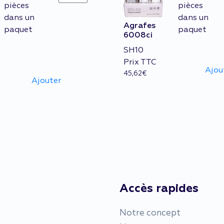
6057i
pièces
pièces
quantity
dans un
dans un
Agrafes
paquet
paquet
6008ci
SH10
Prix TTC
Ajou
45,62
€
Ajouter
Accès rapides
Notre concept