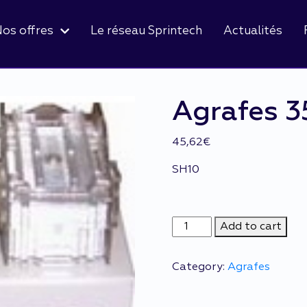
os offres
Le réseau Sprintech
Actualités
Agrafes 3
45,62
€
SH10
Agrafes
Add to cart
3508ci
quantity
Category:
Agrafes