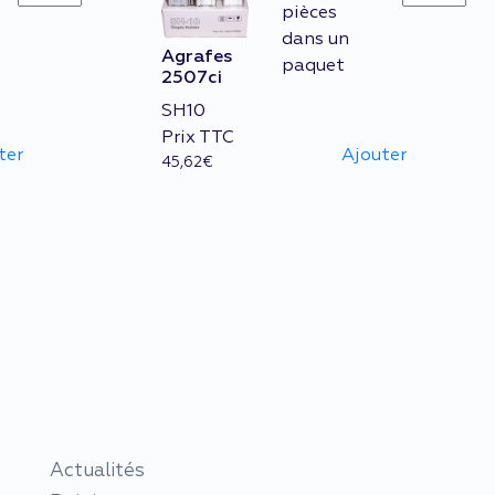
6008ci
2507ci
pièces
quantity
quantity
dans un
Agrafes
paquet
2507ci
SH10
Prix TTC
ter
Ajouter
45,62
€
Actualités